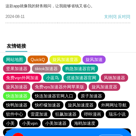
这款app就像我的财务顾问，让我能够省钱又省心。
2024-08-11
支持
[0]
反对
[0]
友情链接
网站地图
QuickQ
旋风加速度器
旋风加速
坚果加速器
tiktok加速器
狗急加速器官网
免费vqn外网加速
小蓝鸟
优途加速器官网
风驰加速器
旋风加速器
免费vps加速器外网苹果版
旋风加速度器
快连加速器
快连加速器官网入口
原子加速器
快鸭加速器
快柠檬加速器
旋风加速度器
外网网址导航
软件中心
雷霆加速
狂飙加速器
哔咔漫画
瑞乐小说
小美
小美vpn
小美加速器
海鸥加速度
雷霆加速版ins
海鸥加速器下载
雷霆加速下载
雷霆加速