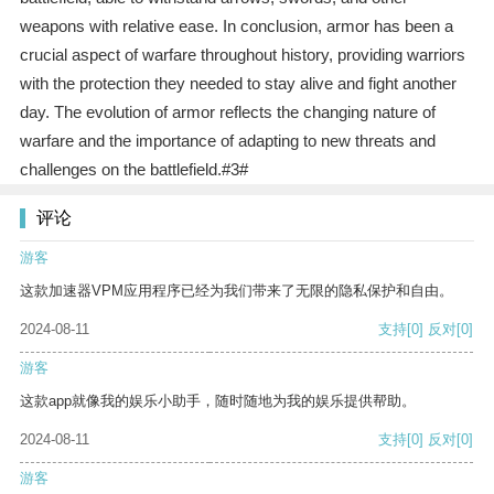
weapons with relative ease. In conclusion, armor has been a
crucial aspect of warfare throughout history, providing warriors
with the protection they needed to stay alive and fight another
day. The evolution of armor reflects the changing nature of
warfare and the importance of adapting to new threats and
challenges on the battlefield.#3#
评论
游客
这款加速器VPM应用程序已经为我们带来了无限的隐私保护和自由。
2024-08-11
支持
[0]
反对
[0]
游客
这款app就像我的娱乐小助手，随时随地为我的娱乐提供帮助。
2024-08-11
支持
[0]
反对
[0]
游客