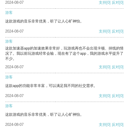
2024-08-07
支持
[0]
反对
[0]
游客
这款游戏的音乐非常优美，听了让人心旷神怡。
2024-08-07
支持
[0]
反对
[0]
游客
这款加速器app的加速效果非常好，玩游戏再也不会出现卡顿、掉线的情
况了。我以前玩游戏经常会输，现在有了这个app，我的游戏水平提升了
不少。
2024-08-07
支持
[0]
反对
[0]
游客
这款app的功能非常丰富，可以满足我不同的社交需求。
2024-08-07
支持
[0]
反对
[0]
游客
这款游戏的音乐非常优美，听了让人心旷神怡。
2024-08-07
支持
[0]
反对
[0]