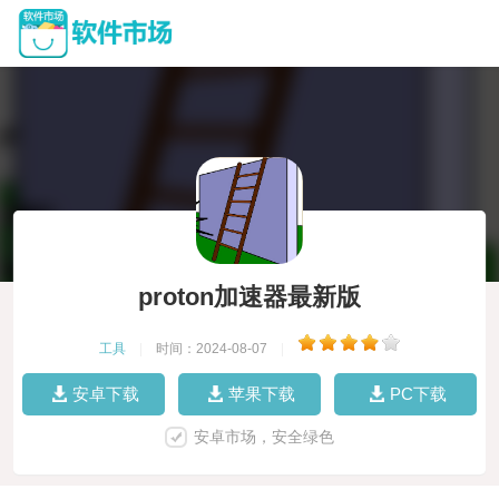
proton加速器最新版
工具
|
时间：2024-08-07
|
安卓下载
苹果下载
PC下载
安卓市场，安全绿色