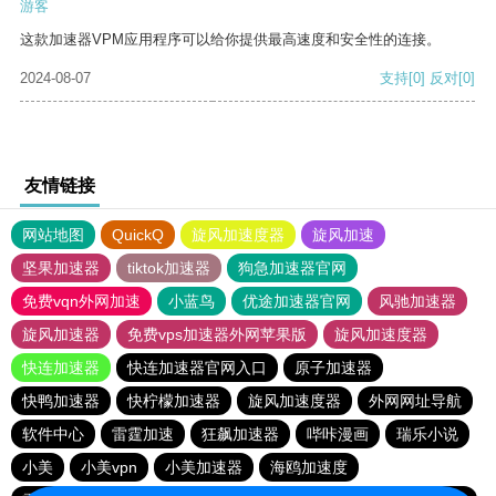
游客
这款加速器VPM应用程序可以给你提供最高速度和安全性的连接。
2024-08-07
支持
[0]
反对
[0]
友情链接
网站地图
QuickQ
旋风加速度器
旋风加速
坚果加速器
tiktok加速器
狗急加速器官网
免费vqn外网加速
小蓝鸟
优途加速器官网
风驰加速器
旋风加速器
免费vps加速器外网苹果版
旋风加速度器
快连加速器
快连加速器官网入口
原子加速器
快鸭加速器
快柠檬加速器
旋风加速度器
外网网址导航
软件中心
雷霆加速
狂飙加速器
哔咔漫画
瑞乐小说
小美
小美vpn
小美加速器
海鸥加速度